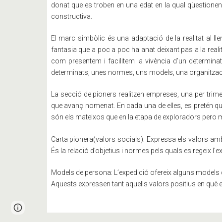
donat que es troben en una edat en la qual qüestionen i 
constructiva.
El marc simbòlic és una adaptació de la realitat al ll
fantasia que a poc a poc ha anat deixant pas a la rea
com presentem i facilitem la vivència d’un determinat
determinats, unes normes, uns models, una organització 
La secció de pioners realitzen empreses, una per trim
que avanç nomenat. En cada una de elles, es pretén que 
s
ó
n els mateixos que en la etapa de exploradors pero m
Carta pionera(valors socials): Expressa els valors am
És la relació d’objetius i normes pels quals es regeix l
Models de persona: L’expedició ofereix alguns models 
Aquests expressen tant aquells valors positius en què
Page
Report abuse
updated