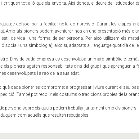
critiquen tot allò que els envolta. Així doncs, el deure de l’educador é
enguatge del joc, per a facilitar-ne la comprensió. Durant les etapes an
litat. Amb als pioners podem aventurar-nos en una presentació més clara
 estil de vida i una forma de ser persona. Per això utilitzem els mat
social i una simbologia); això sí, adaptats al llenguatge quotidià de l’e
estre. Dins de cada empresa es desenvolupa un marc simbòlic o temàtic
els pioners agafen responsabilitats dins del grup i que aprenguen a fer
es desenvolupats i a raó de la seua edat.
b què cada pioner es compromet a progressar i viure durant el seu pas 
’expedició. També pot recollir els costums o tradicions pròpies de la bran
de persona sobre els qual
s
podem treballar juntament amb els pioners.
 eduquem com aquells que resulten rebutjables.