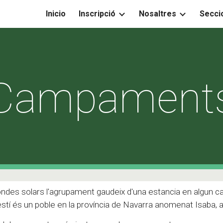
Inicio
Inscripció
Nosaltres
Secci
ip to main content
Skip to navigat
Campament
rondes solars l'agrupament gaudeix d'una estancia en algun 
estí
és
un poble en la província d
e Navarra
anomenat
Isaba
,
a