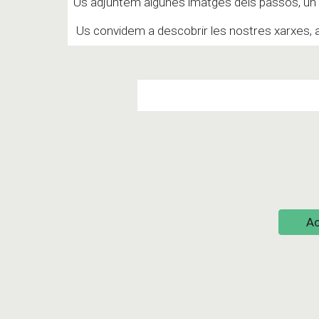
Us adjuntem algunes imatges dels passos, u
Us convidem a descobrir les nostres xarxes, a
A