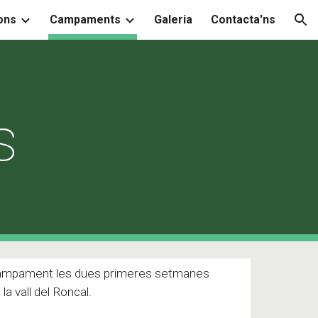
ons
Campaments
Galeria
Contacta'ns
ion
s
campament les d
ues
primeres setmanes
 la vall del Roncal
.