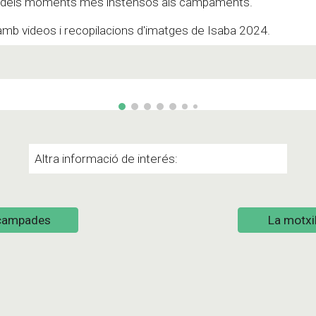
n dels moments més instensos als campaments.
mb videos i recopilacions d'imatges de Isaba 2024.
Altra informació de interés:
campades
La motxil