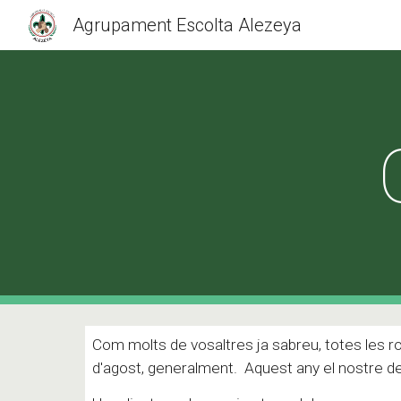
Agrupament Escolta Alezeya
Sk
Com molts de vosaltres ja sabreu, totes les 
d'agost, generalment. Aquest any el nostre d